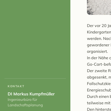
Der vor 20 Ja
Kindergarten
werden. Nach
gewordener 
organisiert.
In der Nähe 
Go-Cart-bef
Der zweite R
abgesenkt, m
Fallschutzki
KONTAKT
Energieschu
DI Markus Kumpfmüller
Durch einen 
Ingenieurbüro für
teilweise mi
Landschaftsplanung
Den hinterst