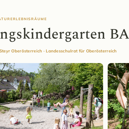
ATURERLEBNISRÄUME
ngskindergarten BA
teyr Oberösterreich · Landesschulrat für Oberösterreich