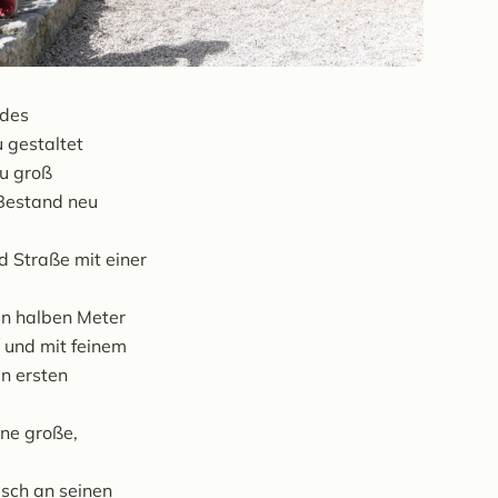
 des
 gestaltet
zu groß
Bestand neu
 Straße mit einer
en halben Meter
 und mit feinem
n ersten
ine große,
üsch an seinen