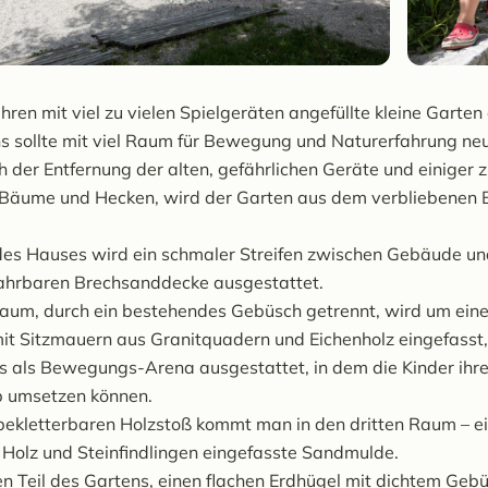
hren mit viel zu vielen Spielgeräten angefüllte kleine Garten
s sollte mit viel Raum für Bewegung und Naturerfahrung neu
 der Entfernung der alten, gefährlichen Geräte und einiger 
Bäume und Hecken, wird der Garten aus dem verbliebenen 
des Hauses wird ein schmaler Streifen zwischen Gebäude und
ahrbaren Brechsanddecke ausgestattet.
aum, durch ein bestehendes Gebüsch getrennt, wird um ein
it Sitzmauern aus Granitquadern und Eichenholz eingefasst,
es als Bewegungs-Arena ausgestattet, in dem die Kinder ihre
b umsetzen können.
bekletterbaren Holzstoß kommt man in den dritten Raum – e
t Holz und Steinfindlingen eingefasste Sandmulde.
en Teil des Gartens, einen flachen Erdhügel mit dichtem Geb