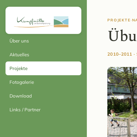
PROJEKTE
›
N
Übu
Über uns
2010–2011 · S
Aktuelles
Projekte
Fotogalerie
Download
Links / Partner