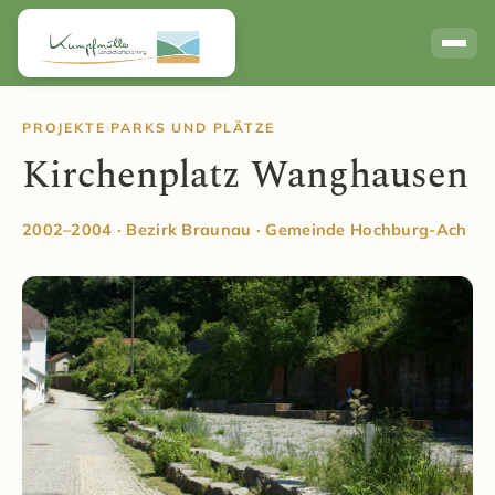
Links / Partner
PROJEKTE
›
PARKS UND PLÄTZE
Kirchenplatz Wanghausen
2002–2004 · Bezirk Braunau · Gemeinde Hochburg-Ach