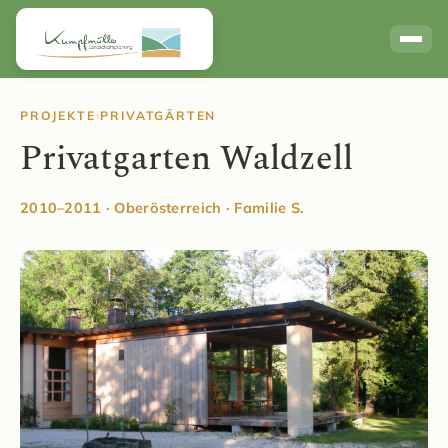
Links / Partner
PROJEKTE
›
PRIVATGÄRTEN
Privatgarten Waldzell
2010–2011 · Oberösterreich · Familie S.